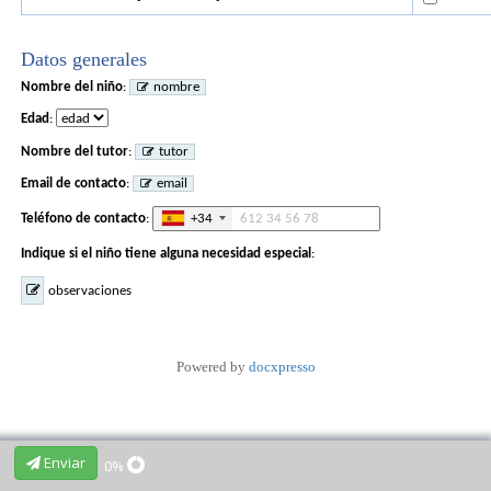
Datos generales
Nombre del niño
:
nombre
Edad
:
Nombre del tutor
:
tutor
Email de contacto
:
email
Teléfono de contacto
:
+34
t
e
Indique si el niño tiene alguna necesidad especial
:
l
e
observaciones
f
o
n
o
Powered by
docxpresso
Enviar
0%